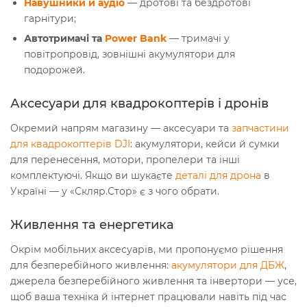
Навушники й аудіо
— дротові та бездротові
гарнітури;
Автотримачі та
Power Bank
— тримачі у
повітропровід, зовнішні акумулятори для
подорожей.
Аксесуари для квадрокоптерів і дронів
Окремий напрям магазину — аксесуари та
запчастини
для квадрокоптерів DJI
: акумулятори, кейси й сумки
для перенесення, мотори, пропелери та інші
комплектуючі. Якщо ви шукаєте
деталі для дрона
в
Україні — у «Скляр.Стор» є з чого обрати.
Живлення та енергетика
Окрім мобільних аксесуарів, ми пропонуємо рішення
для безперебійного живлення:
акумулятори для ДБЖ
,
джерела безперебійного живлення та інвертори — усе,
щоб ваша техніка й інтернет працювали навіть під час