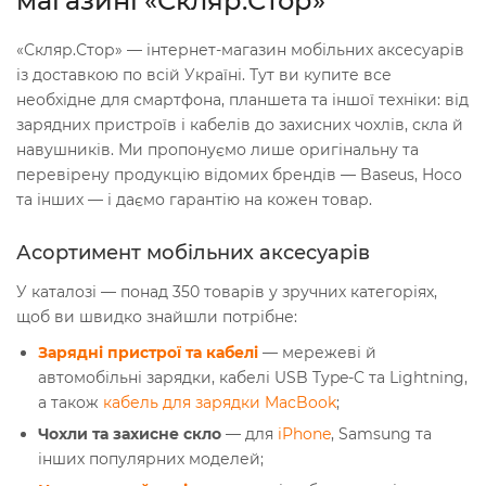
магазині «Скляр.Стор»
«Скляр.Стор» — інтернет-магазин мобільних аксесуарів
із доставкою по всій Україні. Тут ви купите все
необхідне для смартфона, планшета та іншої техніки: від
зарядних пристроїв і кабелів до захисних чохлів, скла й
навушників. Ми пропонуємо лише оригінальну та
перевірену продукцію відомих брендів — Baseus, Hoco
та інших — і даємо гарантію на кожен товар.
Асортимент мобільних аксесуарів
У каталозі — понад 350 товарів у зручних категоріях,
щоб ви швидко знайшли потрібне:
Зарядні пристрої та кабелі
— мережеві й
автомобільні зарядки, кабелі USB Type-C та Lightning,
а також
кабель для зарядки MacBook
;
Чохли та захисне скло
— для
iPhone
, Samsung та
інших популярних моделей;