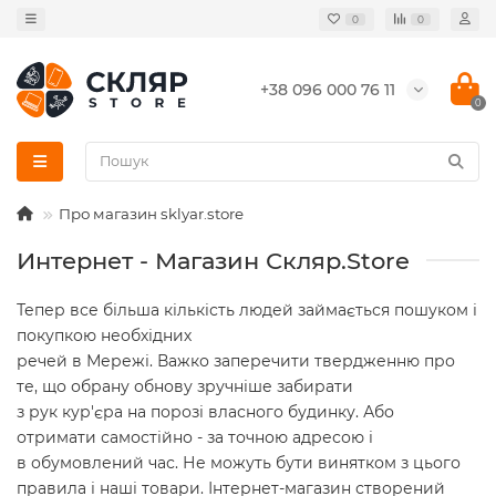
0
0
+38 096 000 76 11
0
Про магазин sklyar.store
Интернет - Магазин Скляр.Store
Тепер
все більша кількість
людей
займається пошуком
і
покупкою
необхідних
речей
в
Мережі.
Важко
заперечити
твердженню про
те
,
що
обрану
обнову
зручніше
забирати
з
рук
кур'єра
на
порозі
власного будинку.
Або
отримати
самостійно -
за точною адресою
і
в
обумовлений час.
Не можуть бути
винятком
з цього
правила і
наші товари
.
Інтернет-магазин
створений