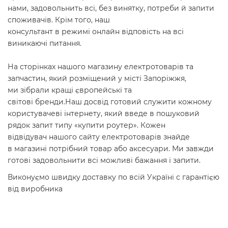
нами
,
задовольнить всі
,
без
винятку
,
потреби й
запити
споживачів.
Крім
того
,
наш
консультант
в
режимі
онлайн
відповість
на
всі
виникаючі питання
.
На
сторінках нашого
магазину електротоварів та
запчастин, який розміщений у місті Запоріжжя,
ми
зібрали кращі
європейські та
світові
бренди.
Наш
досвід
готовий служити
кожному
користувачеві
інтернету
,
який введе
в пошуковий
рядок
запит типу
«купити роутер
»
.
Кожен
відвідувач
нашого сайту електротоварів
знайде
в
магазині
потрібний товар
або аксесуари
.
Ми завжди
готові
задовольнити всі
можливі бажання
і запити.
Виконуємо швидку доставку по всій Україні с гарантією
від виробника