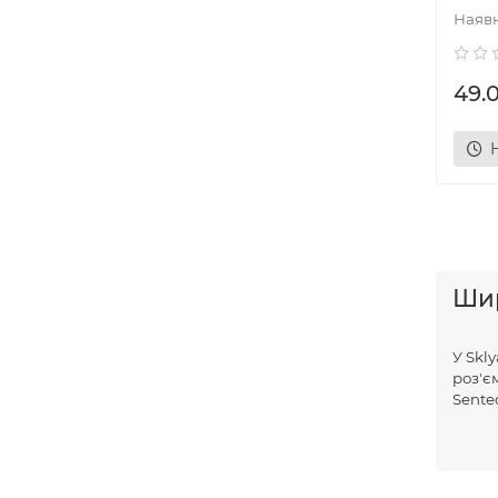
49.
Шир
У Skl
роз'є
Senteo
Наді