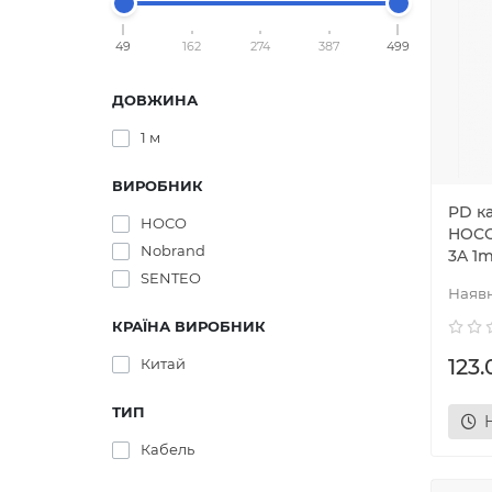
49
162
274
387
499
ДОВЖИНА
1 м
ВИРОБНИК
PD ка
HOCO
HOCO
Nobrand
3A 1m
SENTEO
КРАЇНА ВИРОБНИК
123.
Китай
ТИП
Кабель