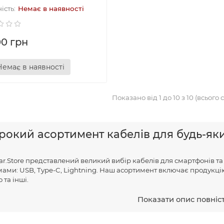
Немає в наявності
00 грн
Немає в наявності
Показано від 1 до 10 з 10 (всього с
окий асортимент кабелів для будь-як
yar.Store представлений великий вибір кабелів для смартфонів та
мами: USB, Type-C, Lightning. Наш асортимент включає продукці
 та інші.
Показати опис повніс
йність та якість