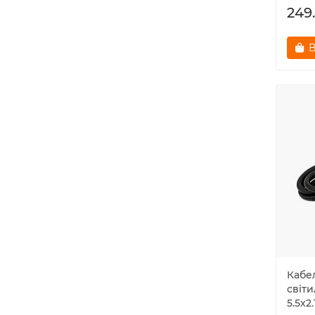
249
В
Кабе
світи
5.5x2