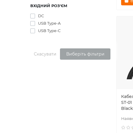
В
ВХІДНИЙ РОЗ'ЄМ
DC
USB Type-A
USB Type-C
Скасувати
Виберіть фільтри
Кабел
ST-01
Black