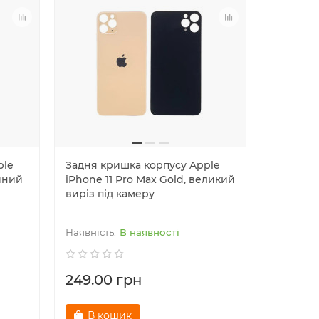
ple
Задня кришка корпусу Apple
Задня к
айний
iPhone 11 Pro Max Gold, великий
iPhone 11
виріз під камеру
великий 
В наявності
249.00 грн
249.00
В кошик
В к