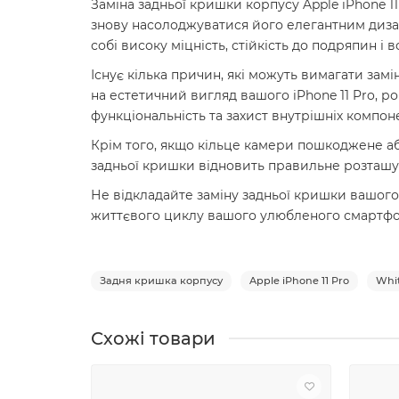
Заміна задньої кришки корпусу Apple iPhone 1
знову насолоджуватися його елегантним диза
собі високу міцність, стійкість до подряпин і
Існує кілька причин, які можуть вимагати зам
на естетичний вигляд вашого iPhone 11 Pro,
функціональність та захист внутрішніх компон
Крім того, якщо кільце камери пошкоджене або
задньої кришки відновить правильне розташува
Не відкладайте заміну задньої кришки вашого
життєвого циклу вашого улюбленого смартфо
Задня кришка корпусу
Apple iPhone 11 Pro
Whi
Схожі товари