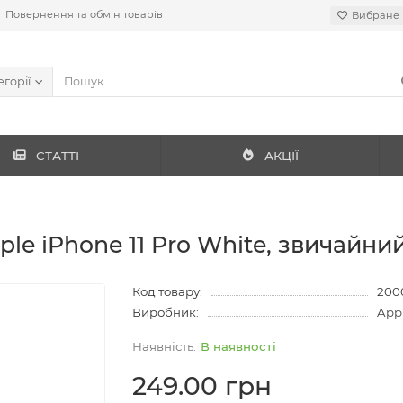
Повернення та обмін товарів
Вибране
егорії
СТАТТІ
АКЦІЇ
le iPhone 11 Pro White, звичайний
Код товару:
200
Виробник:
App
В наявності
249.00 грн