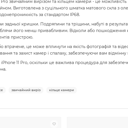
1 Pro звичайним вирізом та кільцем камери - це можливість
йном. Виготовлена з суцільного шматка матового скла з ол
 водонепроникність за стандартом IP68.
іни задньої кришки. Подряпини та тріщини, набуті в резуль
 роблячи його менш привабливим. Відколи або пошкодження 
ентів пристрою.
 втрачене, це може вплинути на якість фотографій та відео
ння та захист камер і спалаху, забезпечуючи вам відмінну 
 iPhone 11 Pro, оскільки це важлива процедура для забезпе
на.
te
звичайний виріз
кільце камери