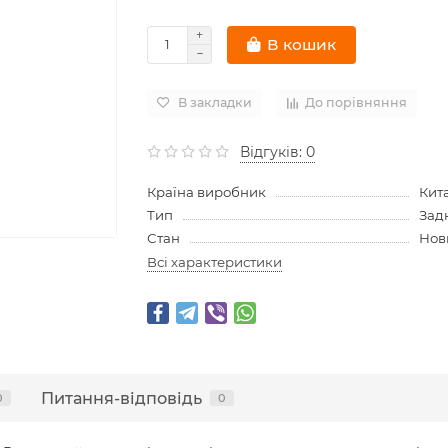
В кошик
В закладки
До порівняння
Відгуків: 0
Країна виробник
Кит
Тип
Зад
Стан
Нов
Всі характеристики
Питання-відповідь
0
0