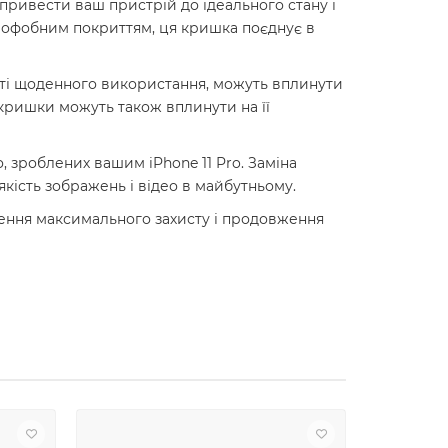
 привести ваш пристрій до ідеального стану і
еофобним покриттям, ця кришка поєднує в
таті щоденного використання, можуть вплинути
кришки можуть також вплинути на її
, зроблених вашим iPhone 11 Pro. Заміна
якість зображень і відео в майбутньому.
чення максимального захисту і продовження