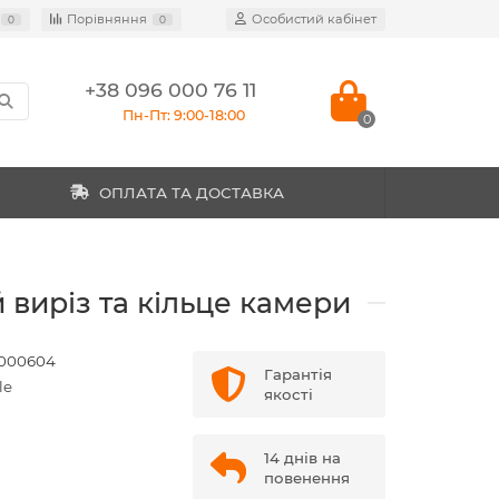
Порівняння
Особистий кабінет
0
0
+38 096 000 76 11
Пн-Пт: 9:00-18:00
0
ОПЛАТА ТА ДОСТАВКА
 виріз та кільце камери
000604
Гарантія
le
якості
14 днів на
повенення