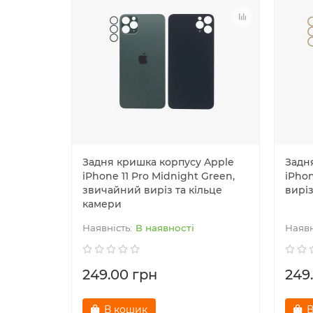
Задня кришка корпусу Apple
Задн
iPhone 11 Pro Midnight Green,
iPhon
звичайний виріз та кільце
виріз
камери
В наявності
249.00 грн
249
В кошик
В