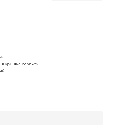
ай
ня кришка корпусу
ий