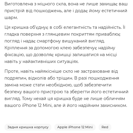
Виготовлена з міцного скла, вона не лише захищає ваш
пристрій від пошкоджень, але і додає йому естетичний
шарм.
Ця кришка об'єднує в собі елегантність та надійність. Її
гладка поверхня з глянцевим покриттям приваблює
погляд і надає смартфону вишуканий вигляд.
Кріплення за допомогою клею забезпечує надійну
фіксацію, що дозволяє кришці залишатися на місці
навіть у найактивніших ситуаціях.
Проте, навіть найякісніше скло не застраховане від
подряпин, відколів або тріщин. В разі пошкодження
заміна може стати необхідною, щоб забезпечити
безпеку вашого пристрою та зберегти його естетичний
вигляд. Тому нехай ця кришка буде не лише обличчям
вашого iPhone 12 Mini, але й його надійним захисником.
Задня кришка корпусу
Apple iPhone 12 Mini
Red