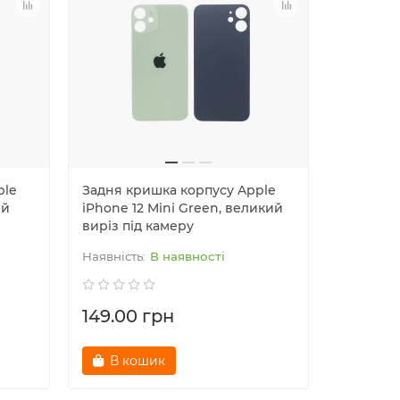
ple
Задня кришка корпусу Apple
Задня к
ий
iPhone 12 Mini Green, великий
iPhone 1
виріз під камеру
великий 
В наявності
149.00 грн
149.00
В кошик
В к