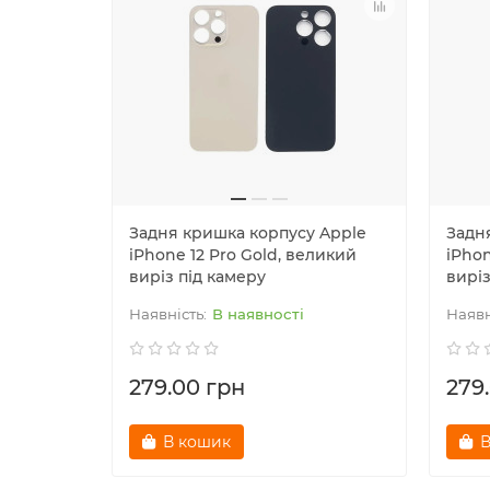
Задня кришка корпусу Apple
Задн
iPhone 12 Pro Gold, великий
iPhon
виріз під камеру
виріз
В наявності
279.00 грн
279
В кошик
В