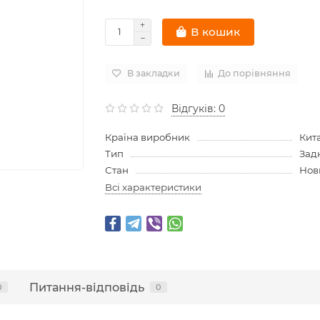
В кошик
В закладки
До порівняння
Відгуків: 0
Країна виробник
Кит
Тип
Зад
Стан
Нов
Всі характеристики
Питання-відповідь
0
0