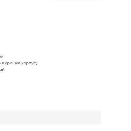
ай
ня кришка корпусу
ий