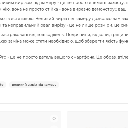
еликим вирізом під камеру - це не просто елемент захисту, 
інію, вона не просто стійка - вона виразно демонструє ваш 
ється з естетикою. Великий виріз під камеру дозволяє вам 
ї та неправильний овал вирізу - це не лише розміри, це симв
 застраховані від пошкоджень. Подряпини, відколи, тріщини 
ках заміна може стати необхідною, щоб зберегти якість фу
Pro - це не просто деталь вашого смартфона. Це образ, втіл
te
великий виріз під камеру