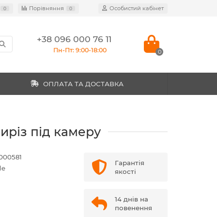
Порівняння
Особистий кабінет
0
0
+38 096 000 76 11
Пн-Пт: 9:00-18:00
0
ОПЛАТА ТА ДОСТАВКА
иріз під камеру
000581
Гарантія
le
якості
14 днів на
повенення