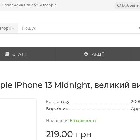
Повернення та обмін товарів
Вибране
егорії
СТАТТІ
АКЦІЇ
le iPhone 13 Midnight, великий в
Код товару:
200
Виробник:
App
В наявності
219.00 грн