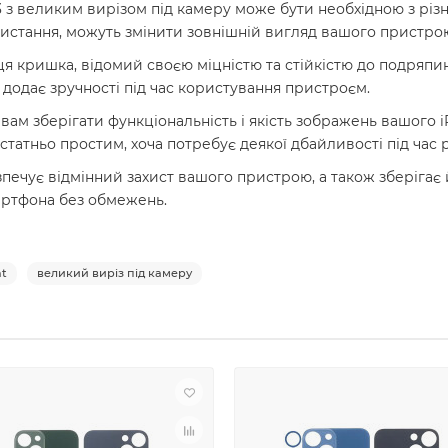
3 з великим вирізом під камеру може бути необхідною з різ
стання, можуть змінити зовнішній вигляд вашого пристро
ця кришка, відомий своєю міцністю та стійкістю до подряпи
 додає зручності під час користування пристроєм.
вам зберігати функціональність і якість зображень вашого i
татньо простим, хоча потребує деякої дбайливості під час
езпечує відмінний захист вашого пристрою, а також зберіга
артфона без обмежень.
ht
великий виріз під камеру