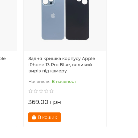
ple
Задня кришка корпусу Apple
Задня к
iPhone 13 Pro Blue, великий
iPhone 1
виріз під камеру
виріз пі
В наявності
369.00 грн
369.00
В кошик
В к