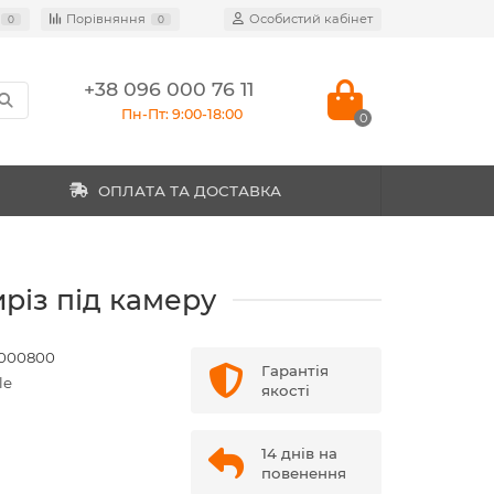
Порівняння
Особистий кабінет
0
0
+38 096 000 76 11
Пн-Пт: 9:00-18:00
0
ОПЛАТА ТА ДОСТАВКА
иріз під камеру
000800
Гарантія
le
якості
14 днів на
повенення