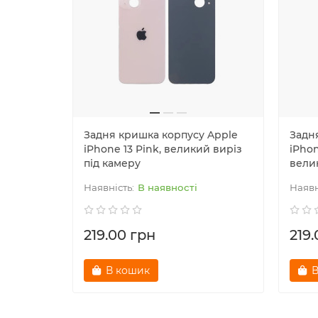
Задня кришка корпусу Apple
Задн
iPhone 13 Pink, великий виріз
iPhon
під камеру
вели
В наявності
219.00 грн
219
В кошик
В