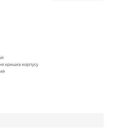
ай
ня кришка корпусу
ий