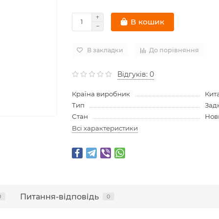
В кошик
В закладки
До порівняння
Відгуків: 0
Країна виробник
Кит
Тип
Зад
Стан
Нов
Всі характеристики
Питання-відповідь
0
0