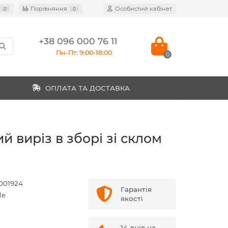
Порівняння
Особистий кабінет
0
0
+38 096 000 76 11
Пн-Пт: 9:00-18:00
0
ОПЛАТА ТА ДОСТАВКА
й виріз в зборі зі склом
001924
Гарантія
le
якості
14 днів на