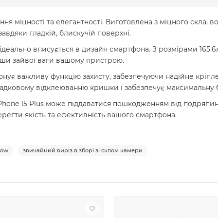
ення міцності та елегантності. Виготовлена з міцного скла,
авдяки гладкій, блискучій поверхні.
деально вписується в дизайн смартфона. З розмірами 165.6х7
авши зайвої ваги вашому пристрою.
онує важливу функцію захисту, забезпечуючи надійне кріп
випадковому відклеюванню кришки і забезпечує максимальну
Phone 15 Plus може піддаватися пошкодженням від подряпин,
берегти якість та ефективність вашого смартфона.
low
звичайний виріз в зборі зі склом камери