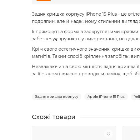
Задня кришка корпусу iPhone 15 Plus - це втіл
подряпин, але й надає йому стильний вигляд з
Її прямокутна форма з заокругленими краями і
забезпечує зручність у використанні, не дод
Крім свого естетичного значення, кришка вик
магнітів. Такий спосіб кріплення запобігає 
Незважаючи на свою міцність, задня кришка i
за її станом і вчасно проводити заміну, щоб з
Задня кришка корпусу
Apple iPhone 15 Plus
Yel
Схожі товари