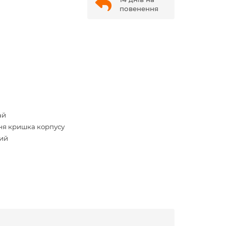
повенення
ай
ня кришка корпусу
ий