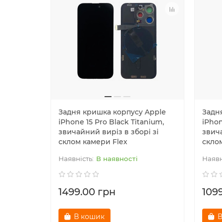
Задня кришка корпусу Apple
Задн
iPhone 15 Pro Black Titanium,
iPhon
звичайний виріз в зборі зі
звича
склом камери Flex
скло
В наявності
1499.00 грн
109
В кошик
В