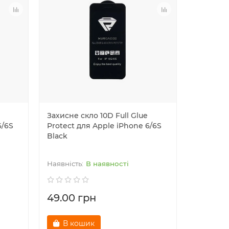
Захисне скло 10D Full Glue
Захисне 
6/6S
Protect для Apple iPhone 6/6S
Protect 
Black
Plus Whi
В наявності
49.00 грн
49.00 
В кошик
В к