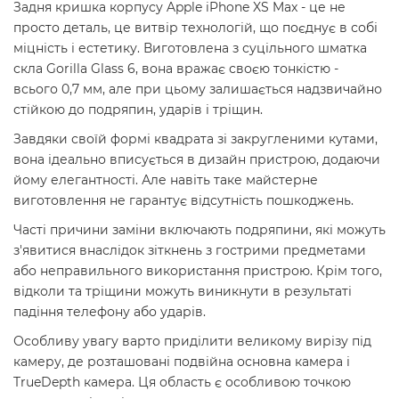
Задня кришка корпусу Apple iPhone XS Max - це не
просто деталь, це витвір технологій, що поєднує в собі
міцність і естетику. Виготовлена з суцільного шматка
скла Gorilla Glass 6, вона вражає своєю тонкістю -
всього 0,7 мм, але при цьому залишається надзвичайно
стійкою до подряпин, ударів і тріщин.
Завдяки своїй формі квадрата зі закругленими кутами,
вона ідеально вписується в дизайн пристрою, додаючи
йому елегантності. Але навіть таке майстерне
виготовлення не гарантує відсутність пошкоджень.
Часті причини заміни включають подряпини, які можуть
з'явитися внаслідок зіткнень з гострими предметами
або неправильного використання пристрою. Крім того,
відколи та тріщини можуть виникнути в результаті
падіння телефону або ударів.
Особливу увагу варто приділити великому вирізу під
камеру, де розташовані подвійна основна камера і
TrueDepth камера. Ця область є особливою точкою