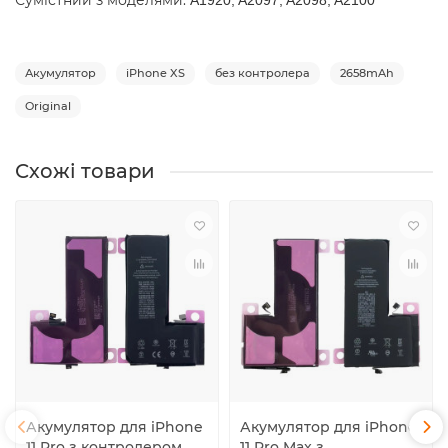
Сумістний з моделями:
A1920, A2097, A2098, A2100
Акумулятор
iPhone XS
без контролера
2658mAh
Original
Схожі товари
Акумулятор для iPhone
Акумулятор для iPhone
11 Pro з контролером,
11 Pro Max з