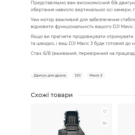
Представляємо вам високоякісний б/в двигун 
обертання навколо вертикальної осі камери, г
Yaw мотор важливий для забезпечення стабіль
відновити функціональність вашого DJI Mavic 3
Якщо ви прагнете продовжувати отримувати вра
та швидко, і ваш DJI Mavic 3 буде готовий до 
Стан: Б/В (вживаний, перевірений на працезда
Двигун для дрона
DJI
Mavic 3
Схожі товари