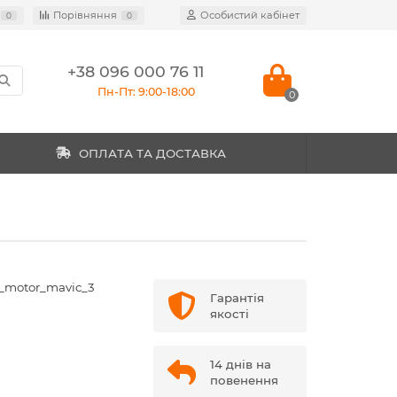
Порівняння
Особистий кабінет
0
0
+38 096 000 76 11
Пн-Пт: 9:00-18:00
0
ОПЛАТА ТА ДОСТАВКА
_motor_mavic_3
Гарантія
якості
14 днів на
повенення