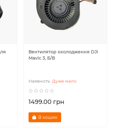
для
Вентилятор охолодження DJI
Верхній
Mavic 3, Б/В
квадроко
(Gimbal 
Absorbig
Дуже мало
1499.00 грн
1249.0
В кошик
В к