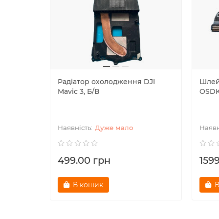
Радіатор охолодження DJI
Шлейф
Mavic 3, Б/В
OSDK 
Дуже мало
499.00 грн
159
В кошик
В