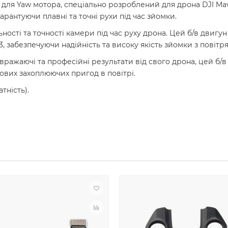
для Yaw мотора, спеціально розроблений для дрона DJI Mav
арантуючи плавні та точні рухи під час зйомки.
ності та точності камери під час руху дрона. Цей б/в двиг
, забезпечуючи надійність та високу якість зйомки з повітря
жаючі та професійні результати від свого дрона, цей б/в д
нових захоплюючих пригод в повітрі.
тність).