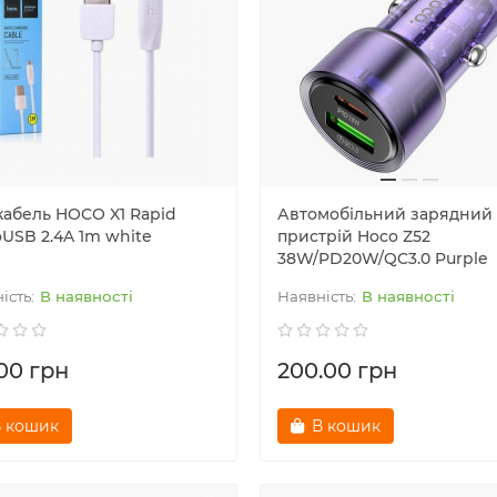
кабель HOCO X1 Rapid
Автомобільний зарядний
oUSB 2.4A 1m white
пристрій Hoco Z52
38W/PD20W/QC3.0 Purple
В наявності
В наявності
.00 грн
200.00 грн
 кошик
В кошик