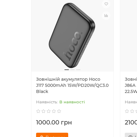
Зовнішній акумулятор Hoco
Зовн
J117 5000mAh 15W/PD20W/QC3.0
J86A
Black
22.5
В наявності
1000.00 грн
210