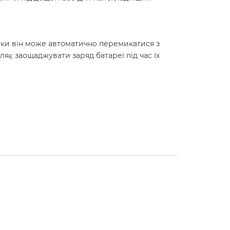
зики він може автоматично перемикатися з
яє заощаджувати заряд батареї під час їх