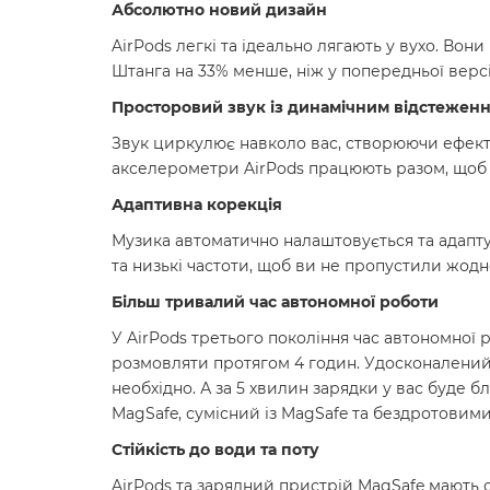
Абсолютно новий дизайн
AirPods легкі та ідеально лягають у вухо. Вон
Штанга на 33% менше, ніж у попередньої версі
Просторовий звук із динамічним відстежен
Звук циркулює навколо вас, створюючи ефект п
акселерометри AirPods працюють разом, щоб в
Адаптивна корекція
Музика автоматично налаштовується та адапту
та низькі частоти, щоб ви не пропустили жодн
Більш тривалий час автономної роботи
У AirPods третього покоління час автономної 
розмовляти протягом 4 годин. Удосконалений 
необхідно. А за 5 хвилин зарядки у вас буде 
MagSafe, сумісний із MagSafe та бездротовим
Стійкість до води та поту
AirPods та зарядний пристрій MagSafe мають с