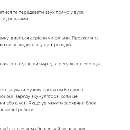
атися та передавати звук прямо у вуха.
та дзвінками.
ку, дивіться серіали чи фільми. Гіроскопи та
о ви знаходитесь у центрі подій.
ачають те, що ви чуєте, та регулюють середні
жете слухати музику протягом 6 годин і
ономії заряду акумулятора, коли це
ки або в чаті. Якщо увімкнути зарядний блок
ономної роботи.
ати їх під дощем або для найскладніших