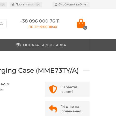
Порівняння
Особистий кабінет
0
0
+38 096 000 76 11
Пн-Пт: 9:00-18:00
0
ОПЛАТА ТА ДОСТАВКА
arging Case (MME73TY/A)
94536
Гарантія
le
якості
14 днів на
н
повенення