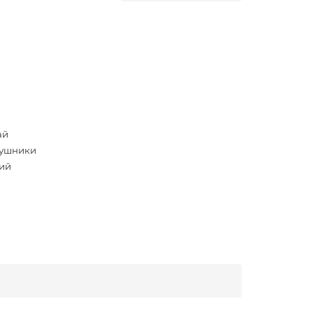
ай
ушники
ий