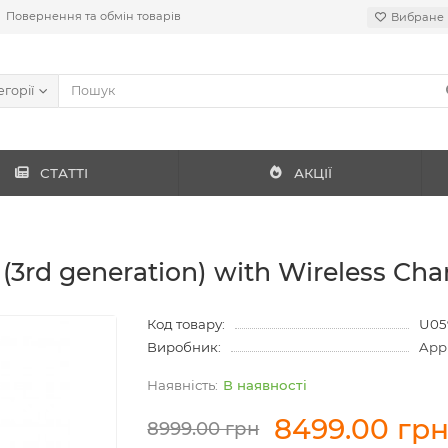
Повернення та обмін товарів
Вибране
егорії
СТАТТІ
АКЦІЇ
3rd generation) with Wireless Ch
Код товару:
U05
Виробник:
App
В наявності
8499.00 гр
8999.00 грн