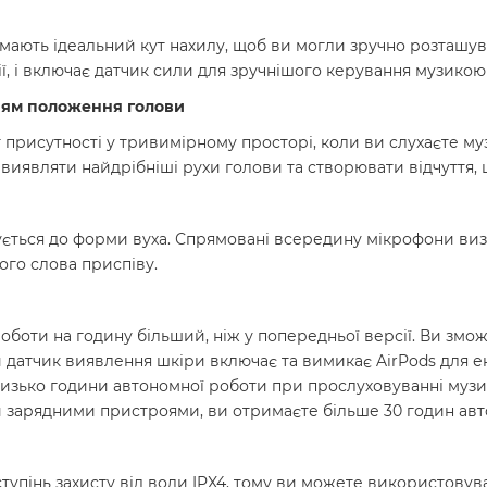
и мають ідеальний кут нахилу, щоб ви могли зручно розташув
ї, і включає датчик сили для зручнішого керування музикою 
ням положення голови
рисутності у тривимірному просторі, коли ви слухаєте музи
иявляти найдрібніші рухи голови та створювати відчуття, щ
ється до форми вуха. Спрямовані всередину мікрофони визн
ого слова приспіву.
роботи на годину більший, ніж у попередньої версії. Ви змо
датчик виявлення шкіри включає та вимикає AirPods для ек
близько години автономної роботи при прослуховуванні музи
и зарядними пристроями, ви отримаєте більше 30 годин авт
тупінь захисту від води IPX4, тому ви можете використовув