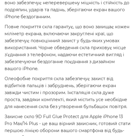
воно забезпечує неперевершену міцність і стійкість до
подряпин, ударів та падінь, зберігаючи екран вашого
iPhone бездоганним.
Повне покриття скла гарантує, що воно захищає кожен
міліметр екрана, включаючи закруглені краї, що
забезпечує повноцінний захист у будь-яких умовах
використання. Чорне обведення скла приховує місце
з'єднання з телефоном, надаючи естетичний вигляд і
забезпечуючи бездоганне поєднання з дизайном
вашого iPhone.
Олеофобне покриття скла забезпечує захист від
відбитків пальців і забруднень, зберігаючи екран
завжди чистим і прозорим. Інсталяція скла дуже
проста, завдяки комплекті, який містить усе необхідне
для нанесення скла без утворення бульбашок повітря.
Захисне скло 9D Full Glue Protect для Apple iPhone 13
Pro Max/14 Plus - це ваш вірний захисник, готовий стати
першою лінією оборони вашого смартфона від будь-