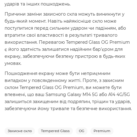
ударів та інших пошкоджень.
Причини заміни захисного скла можуть виникнути у
будь-який момент. Навіть найякісніше скло може
поступитися перед сильним ударом чи падінням, або
втратити свої властивості в результаті тривалого
використання. Перевагою Tempered Glass OG Premium
є його здатність залишатися надійним бар'єром для
екрану, забезпечуючи безпеку пристрою в будь-яких
умовах.
Пошкодження екрану може бути неприємним
випадком у повсякденному житті. Проте, з захисним
склом Tempered Glass OG Premium, ви можете бути
впевнені, що ваш Samsung Galaxy M14 5G або A14 4G/5G
залишиться захищеним від подряпин, тріщин та ударів,
забезпечуючи йому тривале та безпечне використання.
Захисне скло
Tempered Glass
OG
Premium