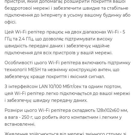
пристрій, який допомагає розширити покриття вашої
бездротової мережі і забезпечити швидке та стабільне
підключення до Інтернету в усьому вашому будинку або
офісі.
Цей Wi-Fi репітер працює на двох діапазонах Wi-Fi - 5
ГГц та 2.4 ГГц, що дозволяє підтримувати високу
швидкість передачі даних і забезпечує надійне
підключення для всіх пристроїв у вашій мережі.
Особливості цього Wi-Fi репітера включають підтримку
технології MESH та незнімну конструкцію антен, що
забезпечує краще покриття і якісний сигнал.
З інтерфейсом LAN 10/100 Мбіт/сек та одним портом,
цей Wi-Fi репітер легко підключається до вашої мережі
і забезпечує швидку передачу даних.
Розміри цього Wi-Fi репітера складають 128x102x60 мм,
а вага - 250 г, що робить його компактним і легким у
встановленні.
Живлення здійснюється від мережі змінного струму зі