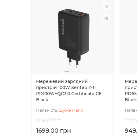
Мережевий зарядний
Мере
пристрій 100W Senteo Z-11
прист
PD100W+QC3.0 Certificate CE
PD65W
Black
Black
Дуже мало
1699.00 грн
949