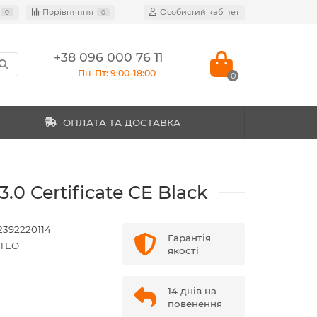
Порівняння
Особистий кабінет
0
0
+38 096 000 76 11
Пн-Пт: 9:00-18:00
0
ОПЛАТА ТА ДОСТАВКА
 Certificate CE Black
2392220114
Гарантія
TEO
якості
14 днів на
повенення