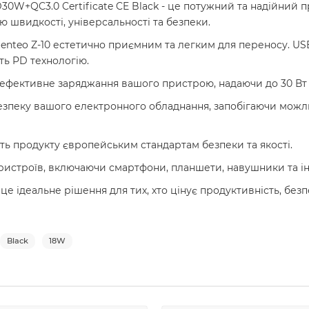
0W+QC3.0 Certificate CE Black - це потужний та надійний
 швидкості, універсальності та безпеки.
enteo Z-10 естетично приємним та легким для переносу. USB
ть PD технологію.
 ефективне заряджання вашого пристрою, надаючи до 30 Вт 
безпеку вашого електронного обладнання, запобігаючи мож
сть продукту європейським стандартам безпеки та якості.
ристроїв, включаючи смартфони, планшети, навушники та і
 це ідеальне рішення для тих, хто цінує продуктивність, безп
Black
18W