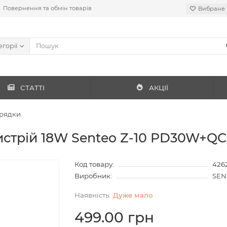
Повернення та обмін товарів
Вибране
егорії
СТАТТІ
АКЦІЇ
рядки
рій 18W Senteo Z-10 PD30W+QC3.0
Код товару:
426
Виробник:
SEN
Дуже мало
499.00 грн