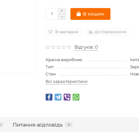
В кошик
В закладки
До порівняння
Відгуків: 0
Країна виробник
Кит
Тип
Зар
Стан
Нов
Всі характеристики
Питання-відповідь
0
0