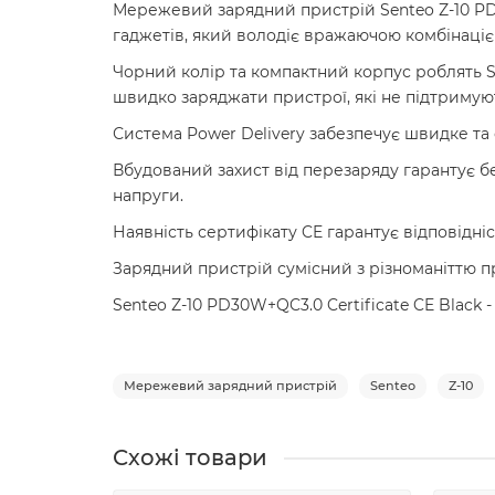
Мережевий зарядний пристрій Senteo Z-10 PD3
гаджетів, який володіє вражаючою комбінацією
Чорний колір та компактний корпус роблять S
швидко заряджати пристрої, які не підтримую
Система Power Delivery забезпечує швидке та
Вбудований захист від перезаряду гарантує 
напруги.
Наявність сертифікату CE гарантує відповідні
Зарядний пристрій сумісний з різноманіттю п
Senteo Z-10 PD30W+QC3.0 Certificate CE Black -
Мережевий зарядний пристрій
Senteo
Z-10
Схожі товари