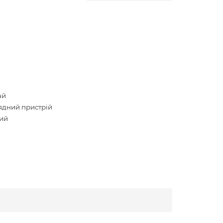
ай
ядний пристрій
ий