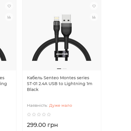
es
Кабель Senteo Montes series
Кабель S
ning
ST-01 2.4A USB to Lightning 1m
ST-01 60
Black
Black
Дуже мало
299.00 грн
249.00