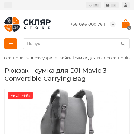
0
0
+38 096 000 76 11
0
дрокоптери
Аксесуари
Кейси і сумки для квадрокоптерів
Рюкзак - сумка для DJI Mavic 3
Convertible Carrying Bag
Акція -44%