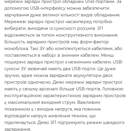
мережні зарядні пристрої обладнані USB-портами. За
допомогою USB-інтерфейсу можна забезпечити
харчування дуже великої кількості видів обладнання.
Мережеві зарядні пристрої насамперед потрібно
вибирати, виходячи із сумісності роз'ємів. ЗП
відрізняються за типом конструктивного виконання.
Більшість зарядних пристроїв має форм-фактор
моноблока. Такі ЗУ або комплектуються кабелями, або
поставляються в наборі зі знімним кабелем. Менш
поширені зарядні пристрої з незнімним кабелем. USB-
сумісні ЗУ зазвичай мають два USB-порти. Це дуже
зручно, адже можна заряджати акумулятори двох
пристроїв одночасно. Деякі мережні зарядні пристрої
мають у своєму арсеналі більше USB-портів. Головною
експлуатаційною характеристикою зарядних пристроїв
є максимальний вихідний струм. Важливим
показником є і вихідна напруга, яка повинна
відповідати напрузі живлення техніки, що
підключається. Деякі ЗП підтримують режим швидкого
заряджання.