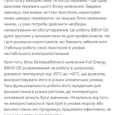
Простота у використанні та обслуговуванні – ще одна
важлива перевага цього блоку живлення. Завдяки
індикації, яка вказує на стан пристрою, користувач
може швидко перевірити, чи працює блок належним
чином, і у разі потреби здійснити необхідні
налаштування чи обслуговування. Це робить BBGP-125
дуже зручним у використанні як для професіоналів, так
і для домашніх користувачів, які бажають забезпечити
стабільну роботу своїх пристроїв в умовах
нестабільного електропостачання.
Крім того, блок безперебійного живлення Full Energy
BBGP-125 розрахований на роботу в широкому
діапазоні температур від -20°C до +45°C, що дозволяє
використовувати його в різних кліматичних умовах.
Така функціональність робить його придатним для
використання в різних регіонах, де температурні
коливання можуть бути значними. Незалежно від того,
чи використовується пристрій в умовах морозу або
високої спеки, він продовжує працювати ефективно, не