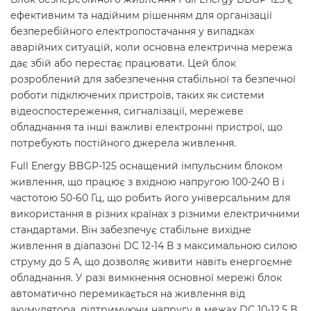
ефективним та надійним рішенням для організації
безперебійного електропостачання у випадках
аварійних ситуацій, коли основна електрична мережа
дає збій або перестає працювати. Цей блок
розроблений для забезпечення стабільної та безпечної
роботи підключених пристроїв, таких як системи
відеоспостереження, сигналізації, мережеве
обладнання та інші важливі електронні пристрої, що
потребують постійного джерела живлення.
Full Energy BBGP-125 оснащений імпульсним блоком
живлення, що працює з вхідною напругою 100-240 В і
частотою 50-60 Гц, що робить його універсальним для
використання в різних країнах з різними електричними
стандартами. Він забезпечує стабільне вихідне
живлення в діапазоні DC 12-14 В з максимальною силою
струму до 5 А, що дозволяє живити навіть енергоємне
обладнання. У разі вимкнення основної мережі блок
автоматично перемикається на живлення від
акумулятора, підтримуючи напругу в межах DC 10-12,5 В