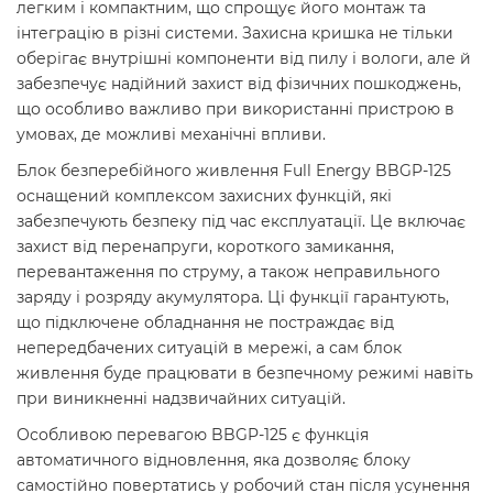
легким і компактним, що спрощує його монтаж та
інтеграцію в різні системи. Захисна кришка не тільки
оберігає внутрішні компоненти від пилу і вологи, але й
забезпечує надійний захист від фізичних пошкоджень,
що особливо важливо при використанні пристрою в
умовах, де можливі механічні впливи.
Блок безперебійного живлення Full Energy BBGP-125
оснащений комплексом захисних функцій, які
забезпечують безпеку під час експлуатації. Це включає
захист від перенапруги, короткого замикання,
перевантаження по струму, а також неправильного
заряду і розряду акумулятора. Ці функції гарантують,
що підключене обладнання не постраждає від
непередбачених ситуацій в мережі, а сам блок
живлення буде працювати в безпечному режимі навіть
при виникненні надзвичайних ситуацій.
Особливою перевагою BBGP-125 є функція
автоматичного відновлення, яка дозволяє блоку
самостійно повертатись у робочий стан після усунення