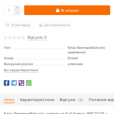
В кошик
В закладки
До порівняння
Відгуків: 0
Тип
блок безперебійного
живлення
Колір
білий
Вихідний роз'єм
клемник
Всі характеристики
Опис
Характеристики
Відгуки
Питання-від
0
Блок безперебійного живлення Full Energy BBGP-125 є