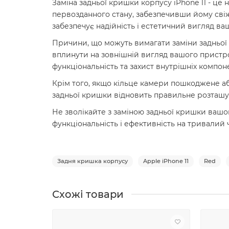
Заміна задньої кришки корпусу iPhone 11 - це
первозданного стану, забезпечивши йому свіжи
забезпечує надійність і естетичний вигляд ваш
Причини, що можуть вимагати заміни задньої 
вплинути на зовнішній вигляд вашого пристр
функціональність та захист внутрішніх компонен
Крім того, якщо кільце камери пошкоджене аб
задньої кришки відновить правильне розташува
Не зволікайте з заміною задньої кришки вашо
функціональність і ефективність на тривалий ч
Задня кришка корпусу
Apple iPhone 11
Red
Схожі товари