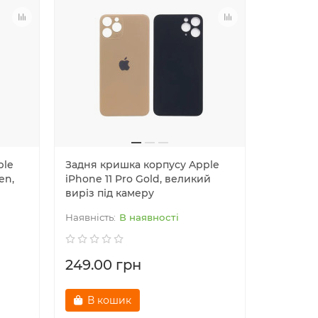
ple
Задня кришка корпусу Apple
Задня к
en,
iPhone 11 Pro Gold, великий
iPhone 1
виріз під камеру
виріз та
В наявності
249.00 грн
249.00
В кошик
В к