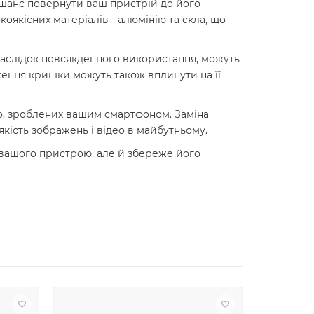
і шанс повернути ваш пристрій до його
оякісних матеріалів - алюмінію та скла, що
наслідок повсякденного використання, можуть
ення кришки можуть також вплинути на її
ео, зроблених вашим смартфоном. Заміна
якість зображень і відео в майбутньому.
д вашого пристрою, але й збереже його