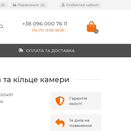
Порівняння
Особистий кабінет
0
0
+38 096 000 76 11
Пн-Пт: 9:00-18:00
0
ОПЛАТА ТА ДОСТАВКА
з та кільце камери
001497
Гарантія
le
якості
14 днів на
повенення