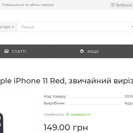
Повернення та обмін товарів
Вибране
егорії
СТАТТІ
АКЦІЇ
le iPhone 11 Red, звичайний вирі
Код товару:
200
Виробник:
App
В наявності
149.00 грн