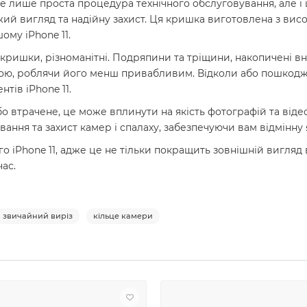
 не лише проста процедура технічного обслуговування, але 
й вигляд та надійну захист. Ця кришка виготовлена з висок
ому iPhone 11.
кришки, різноманітні. Подряпини та тріщини, накопичені в
ою, роблячи його менш привабливим. Відколи або пошкодж
тів iPhone 11.
о втрачене, це може вплинути на якість фотографій та від
ння та захист камер і спалаху, забезпечуючи вам відмінну 
го iPhone 11, адже це не тільки покращить зовнішній вигля
ас.
звичайний виріз
кільце камери