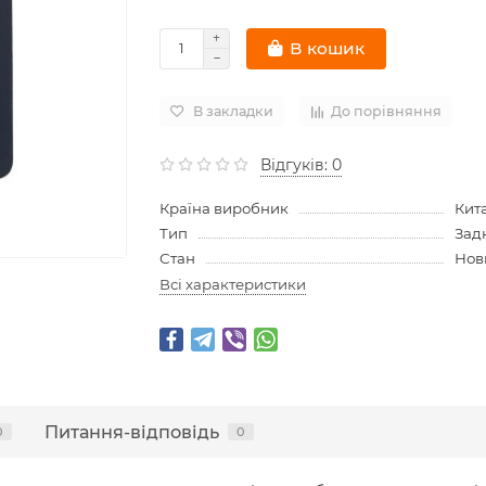
В кошик
В закладки
До порівняння
Відгуків: 0
Країна виробник
Кит
Тип
Зад
Стан
Нов
Всі характеристики
Питання-відповідь
0
0