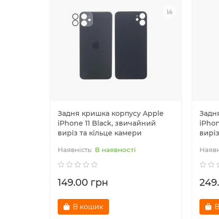
Задня кришка корпусу Apple
Задн
iPhone 11 Black, звичайний
iPhon
виріз та кільце камери
виріз
В наявності
149.00 грн
249
В кошик
В