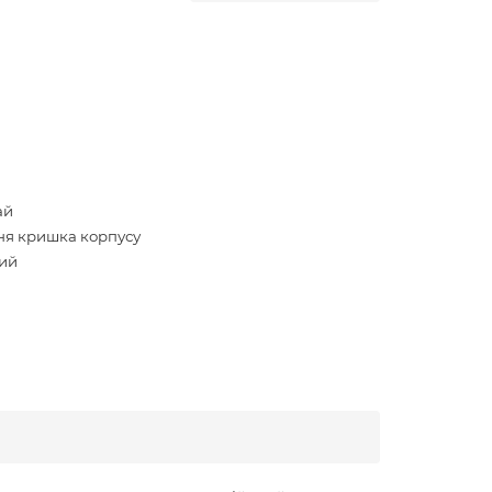
ай
ня кришка корпусу
ий