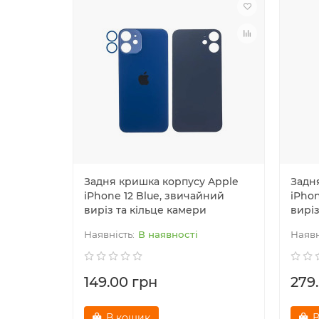
Задня кришка корпусу Apple
Задн
iPhone 12 Blue, звичайний
iPhon
виріз та кільце камери
виріз
В наявності
149.00 грн
279
В кошик
В