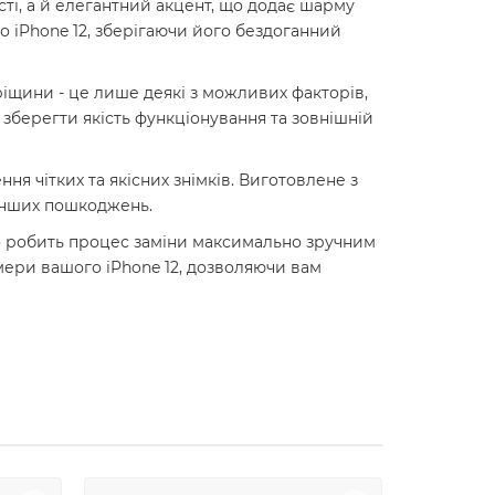
сті, а й елегантний акцент, що додає шарму
о iPhone 12, зберігаючи його бездоганний
ріщини - це лише деякі з можливих факторів,
б зберегти якість функціонування та зовнішній
 чітких та якісних знімків. Виготовлене з
 інших пошкоджень.
що робить процес заміни максимально зручним
мери вашого iPhone 12, дозволяючи вам