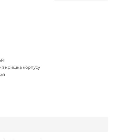
ай
ня кришка корпусу
ий