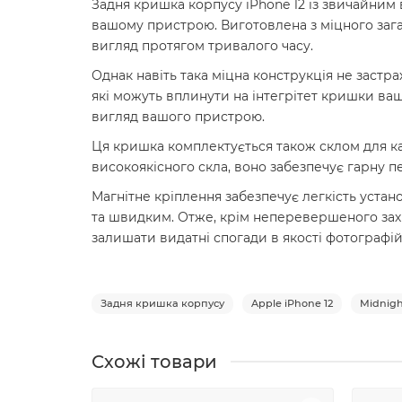
Задня кришка корпусу iPhone 12 із звичайним 
вашому пристрою. Виготовлена з міцного зага
вигляд протягом тривалого часу.
Однак навіть така міцна конструкція не застр
які можуть вплинути на інтегрітет кришки вашо
вигляд вашого пристрою.
Ця кришка комплектується також склом для ка
високоякісного скла, воно забезпечує гарну п
Магнітне кріплення забезпечує легкість уста
та швидким. Отже, крім неперевершеного захи
залишати видатні спогади в якості фотографій 
Задня кришка корпусу
Apple iPhone 12
Midnig
Схожі товари