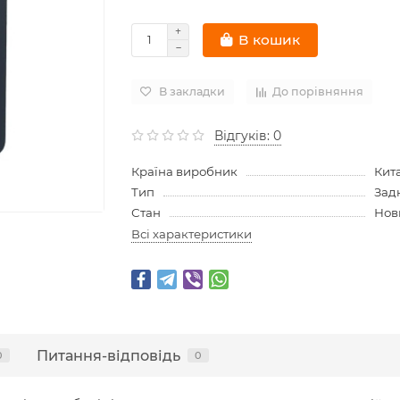
В кошик
В закладки
До порівняння
Відгуків: 0
Країна виробник
Кит
Тип
Зад
Стан
Нов
Всі характеристики
Питання-відповідь
0
0