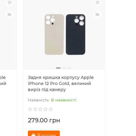
ple
Задня кришка корпусу Apple
Задня к
кий
iPhone 12 Pro Gold, великий
iPhone 1
виріз під камеру
виріз пі
В наявності
279.00 грн
279.00
В кошик
В к