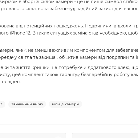
вирізом в зборі зі склом камери - це не лише символ стійко
ртованого скла, вона забезпечує надійний захист для вашог
ахована від потенційних пошкоджень. Подряпини, відколи, т
го iPhone 12. В таких ситуаціях заміна стає необхідною, що
мери, яке є не менш важливим компонентом для забезпечення
ередачу світла та захищає об'єктив камери від подряпин та
новки та зняття кришки, не потребуючи додаткового клею, 
сту, цей комплект також гарантує безперебійну роботу ка
та відео.
ht
звичайний виріз
кільце камери