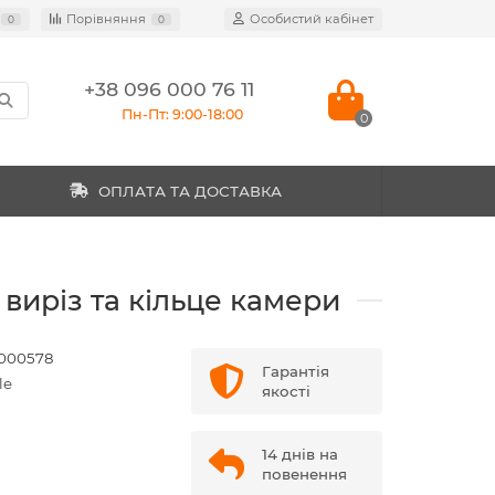
Порівняння
Особистий кабінет
0
0
+38 096 000 76 11
Пн-Пт: 9:00-18:00
0
ОПЛАТА ТА ДОСТАВКА
 виріз та кільце камери
000578
Гарантія
le
якості
14 днів на
повенення