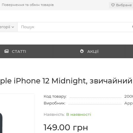
Повернення та обмін товарів
Вибране
егорії
СТАТТІ
АКЦІЇ
le iPhone 12 Midnight, звичайний
Код товару:
200
Виробник:
App
В наявності
149.00 грн