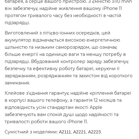
батарея, а серце вашого пристрою. З ємністю 3110 mAh
він забезпечує надійне живлення вашому iPhone 11
протягом тривалого часу без необхідності в частій
підзарядці.
Виготовлений ​​з літієво-іонних осередків, цей
акумулятор відзначається високою енергетичною
щільністю та низьким саморозрядом, що означає
більше енергії на одиницю ваги та меншу потребу в
підзарядці. Вбудований контролер заряду забезпечує
безпечну та ефективну роботу батареї, керуючи її
заряджанням, розряджанням та захистом від короткого
замикання.
Клейове з'єднання гарантує надійне кріплення батареї
в корпусі вашого телефону, а гарантія 12 місяців та
відповідність усім стандартам якості Apple
забезпечують вам спокій душі щодо надійності та
тривалості роботи вашого iPhone 11.
Сумістний з моделями:
A2111, A2221, A2223
.