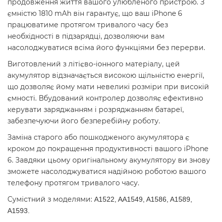
продовження життя вашого улюбленого пристрою. З
ємністю 1810 mAh він гарантує, що ваш iPhone 6
працюватиме протягом тривалого часу без
необхідності в підзарядці, дозволяючи вам
насолоджуватися всіма його функціями без перерви.
Виготовлений ​​з літієво-іонного матеріалу, цей
акумулятор відзначається високою щільністю енергії,
що дозволяє йому мати невеликі розміри при високій
ємності. Вбудований контролер дозволяє ефективно
керувати заряджанням і розряджанням батареї,
забезпечуючи його безперебійну роботу.
Заміна старого або пошкодженого акумулятора є
кроком до покращення продуктивності вашого iPhone
6. Завдяки цьому оригінальному акумулятору ви знову
зможете насолоджуватися надійною роботою вашого
телефону протягом тривалого часу.
Сумістний з моделями:
A1522, AA1549, A1586, A1589,
A1593
.