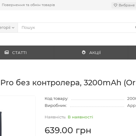
Повернення та обмін товарів
Вибране
егорії
СТАТТІ
АКЦІЇ
Pro без контролера, 3200mAh (Ori
Код товару:
200
Виробник:
App
В наявності
639.00 грн