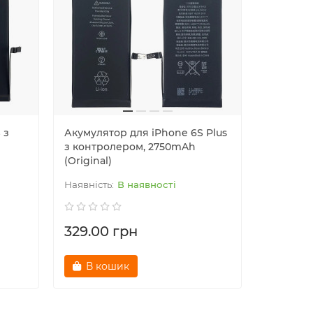
 з
Акумулятор для iPhone 6S Plus
Акумулят
з контролером, 2750mAh
контрол
(Original)
(Original
В наявності
329.00 грн
269.00
В кошик
В к