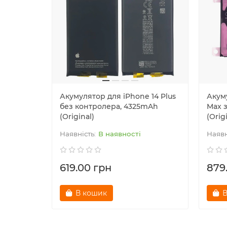
Акумулятор для iPhone 14 Plus
Акуму
без контролера, 4325mAh
Max 
(Original)
(Orig
В наявності
619.00 грн
879
В кошик
В