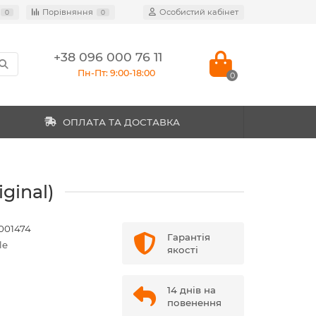
Порівняння
Особистий кабінет
0
0
+38 096 000 76 11
Пн-Пт: 9:00-18:00
0
ОПЛАТА ТА ДОСТАВКА
ginal)
001474
Гарантія
le
якості
14 днів на
повенення