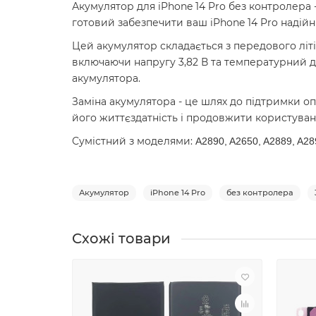
Акумулятор для iPhone 14 Pro без контролера 
готовий забезпечити ваш iPhone 14 Pro надій
Цей акумулятор складається з передового літ
включаючи напругу 3,82 В та температурний ді
акумулятора.
Заміна акумулятора - це шлях до підтримки о
його життєздатність і продовжити користува
Сумістний з моделями:
A2890, A2650, A2889, A28
Акумулятор
iPhone 14 Pro
без контролера
Схожі товари