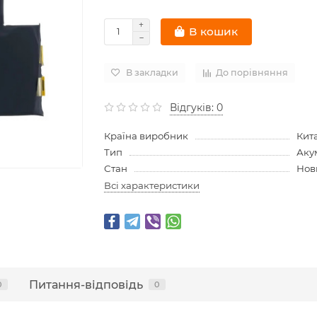
В кошик
В закладки
До порівняння
Відгуків: 0
Країна виробник
Кит
Тип
Аку
Стан
Нов
Всі характеристики
Питання-відповідь
0
0