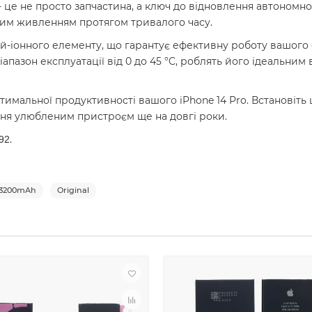
- це не просто запчастина, а ключ до відновлення автономно
ним живленням протягом тривалого часу.
ій-іонного елементу, що гарантує ефективну роботу вашого 
апазон експлуатації від 0 до 45 °C, роблять його ідеальни
птимальної продуктивності вашого iPhone 14 Pro. Встановіт
ння улюбленим пристроєм ще на довгі роки.
.
92
3200mAh
Original