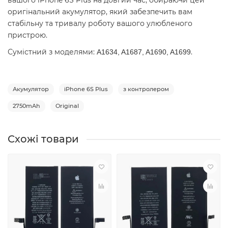
вашого iPhone 6S Plus на довгий час, обираючи цей
оригінальний акумулятор, який забезпечить вам
стабільну та тривалу роботу вашого улюбленого
пристрою.
Сумістний з моделями:
.
A1634, A1687, A1690, A1699
Акумулятор
iPhone 6S Plus
з контролером
2750mAh
Original
Схожі товари