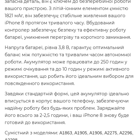
запасна деталь, він є ключем до безперебійної роботи
вашого пристрою. З літій-іонним елементом ємністю
1821 мАг, він забезпечує стабільне живлення вашого
iPhone 8 протягом тривалого часу. Вбудований
контролер забезпечує безпеку та ефективну роботу
батареї, уникнення перегріву та короткого замикання.
Напруга батареї, рівна 3,8 В, гарантує оптимальний
баланс між потужністю та тривалим часом автономної
роботи. Акумулятор може працювати до 250 годин у
режимі очікування та до 10 годин у режимі активного
використання, що робить його ідеальним вибором для
повсякденного використання.
Завдяки стандартній формі, цей акумулятор ідеально
вписується в корпус вашого телефону, забезпечуючи
надійну роботу без будь-яких проблем. Заряджайте
його всього за 2-2,5 години, і ваш iPhone 8 знову буде
готовий до використання.
Сумістний з моделями:
A1863, A1905, A1906, A2275, A2296,