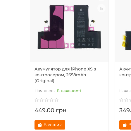
Акумулятор для iPhone XS з
Акум
контролером, 2658mAh
контр
(Original)
В наявності
449.00 грн
349
В кошик
В