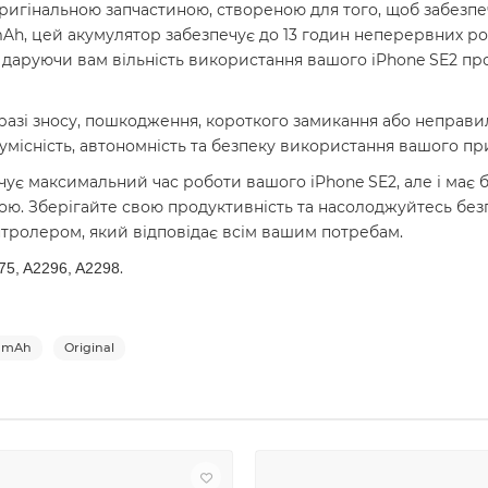
 оригінальною запчастиною, створеною для того, щоб забе
 mAh, цей акумулятор забезпечує до 13 годин неперервних ро
 даруючи вам вільність використання вашого iPhone SE2 про
 разі зносу, пошкодження, короткого замикання або неправ
умісність, автономність та безпеку використання вашого пр
чує максимальний час роботи вашого iPhone SE2, але і має
ю. Зберігайте свою продуктивність та насолоджуйтесь бе
тролером, який відповідає всім вашим потребам.
.
75, A2296, A2298
21mAh
Original