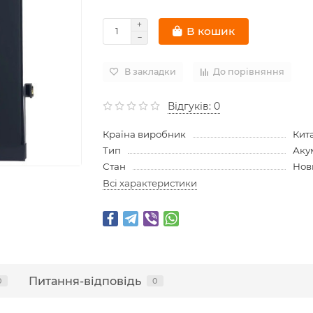
В кошик
В закладки
До порівняння
Відгуків: 0
Країна виробник
Кит
Тип
Аку
Стан
Нов
Всі характеристики
Питання-відповідь
0
0