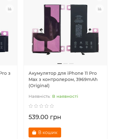
Pro з
Акумулятор для iPhone 11 Pro
Акумулят
Max з контролером, 3969mAh
з контр
(Original)
(Original
В наявності
539.00 грн
449.00
В кошик
В к