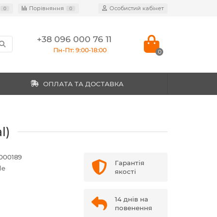
Порівняння
Особистий кабінет
0
0
+38 096 000 76 11
Пн-Пт: 9:00-18:00
0
ОПЛАТА ТА ДОСТАВКА
l)
000189
Гарантія
le
якості
14 днів на
повенення