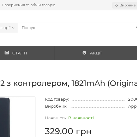
Повернення та обмін товарів
Вибране
егорії
СТАТТІ
АКЦІЇ
 з контролером, 1821mAh (Origina
Код товару:
200
Виробник:
App
В наявності
329.00 грн