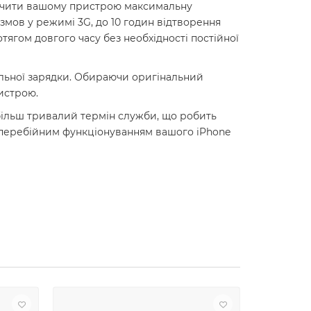
зпечити вашому пристрою максимальну
змов у режимі 3G, до 10 годин відтворення
тягом довгого часу без необхідності постійної
ильної зарядки. Обираючи оригінальний
истрою.
 більш тривалий термін служби, що робить
зперебійним функціонуванням вашого iPhone