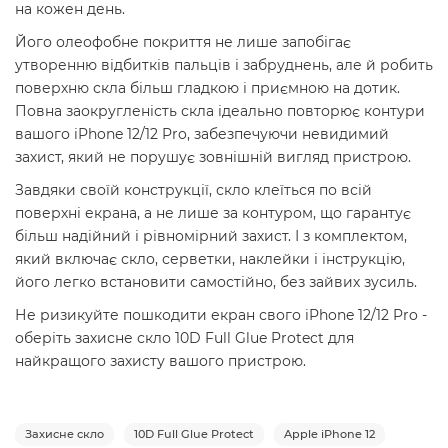
на кожен день.
Його олеофобне покриття не лише запобігає
утворенню відбитків пальців і забруднень, але й робить
поверхню скла більш гладкою і приємною на дотик.
Повна заокругленість скла ідеально повторює контури
вашого iPhone 12/12 Pro, забезпечуючи невидимий
захист, який не порушує зовнішній вигляд пристрою.
Завдяки своїй конструкції, скло клеїться по всій
поверхні екрана, а не лише за контуром, що гарантує
більш надійний і рівномірний захист. І з комплектом,
який включає скло, серветки, наклейки і інструкцію,
його легко встановити самостійно, без зайвих зусиль.
Не ризикуйте пошкодити екран свого iPhone 12/12 Pro -
оберіть захисне скло 10D Full Glue Protect для
найкращого захисту вашого пристрою.
Захисне скло
10D Full Glue Protect
Apple iPhone 12