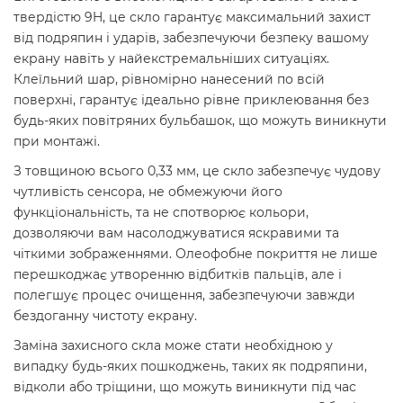
твердістю 9H, це скло гарантує максимальний захист
від подряпин і ударів, забезпечуючи безпеку вашому
екрану навіть у найекстремальніших ситуаціях.
Клеїльний шар, рівномірно нанесений по всій
поверхні, гарантує ідеально рівне приклеювання без
будь-яких повітряних бульбашок, що можуть виникнути
при монтажі.
З товщиною всього 0,33 мм, це скло забезпечує чудову
чутливість сенсора, не обмежуючи його
функціональність, та не спотворює кольори,
дозволяючи вам насолоджуватися яскравими та
чіткими зображеннями. Олеофобне покриття не лише
перешкоджає утворенню відбитків пальців, але і
полегшує процес очищення, забезпечуючи завжди
бездоганну чистоту екрану.
Заміна захисного скла може стати необхідною у
випадку будь-яких пошкоджень, таких як подряпини,
відколи або тріщини, що можуть виникнути під час