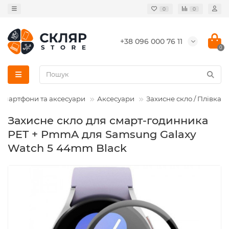
0
0
+38 096 000 76 11
0
Смартфони та аксесуари
Аксесуари
Захисне скло / Плівка
Захисне скло для смарт-годинника
PET + PmmA для Samsung Galaxy
Watch 5 44mm Black