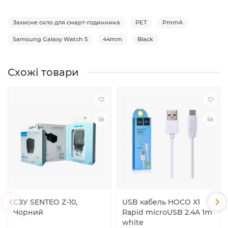
Захисне скло для смарт-годинника
PET
PmmA
Samsung Galaxy Watch 5
44mm
Black
Схожі товари
СЗУ SENTEO Z-10,
USB кабель HOCO X1
Чорний
Rapid microUSB 2.4A 1m
white