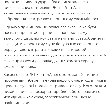
подряпин, пилу та ударів. Воно виготовлене з
високоякісних матеріалів PET та PmmA, які
забезпечують максимальну прозорість і чіткість
зображення, не втрачаючи при цьому своєї міцності.
Однією з причин заміни захисного скла може бути
поява подряпин або тріщин на попередньому
захисному шарі, які можуть знизити чіткість зображення
і завадити коректному функціонуванню сенсорного
екрану. Також, втрата захисних властивостей
попереднього скла внаслідок подряпин чи потертостей
може призвести до пошкодження самого екрану
смарт-годинника.
Захисне скло PET + PmmA допоможе запобігти цим
проблемам і зберегти екран вашого смарт-годинника в
ідеальному стані протягом тривалого часу. Його тонкий
дизайн і висока прозорість зроблять його практично
невидимим на екрані, забезпечуючи при цьому
надійний захист.