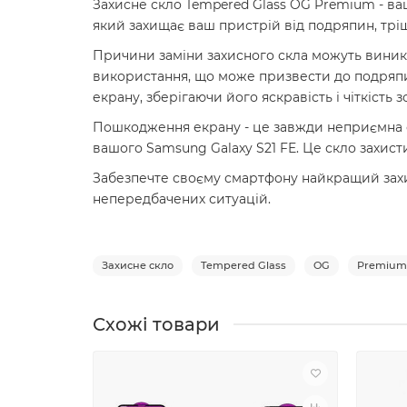
Захисне скло Tempered Glass OG Premium - ваш
який захищає ваш пристрій від подряпин, тріщ
Причини заміни захисного скла можуть виника
використання, що може призвести до подряпи
екрану, зберігаючи його яскравість і чіткість 
Пошкодження екрану - це завжди неприємна си
вашого Samsung Galaxy S21 FE. Це скло захист
Забезпечте своєму смартфону найкращий захист
непередбачених ситуацій.
Захисне скло
Tempered Glass
OG
Premium
Схожі товари