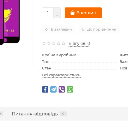
В кошик
В закладки
До порівняння
Відгуків: 0
Країна виробник
Кит
Тип
Зах
Стан
Нов
Всі характеристики
Питання-відповідь
0
0