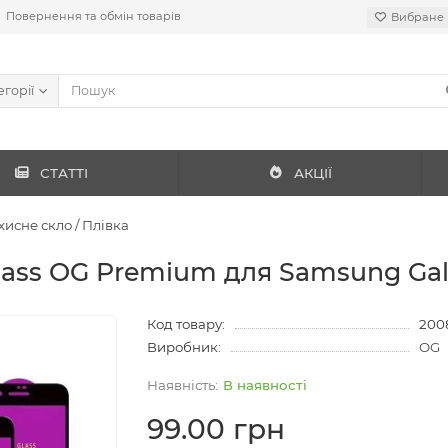
Повернення та обмін товарів
Вибране
егорії
СТАТТІ
АКЦІЇ
хисне скло / Плівка
ass OG Premium для Samsung Gala
Код товару:
200
Виробник:
OG
В наявності
99.00 грн