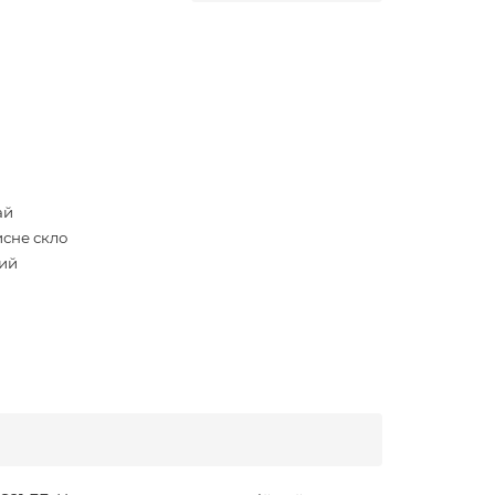
ай
исне скло
ий