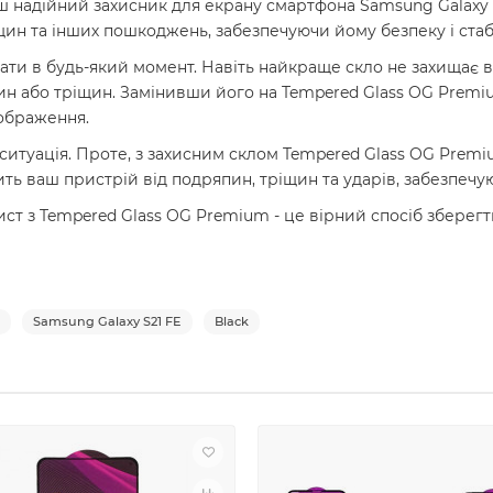
 надійний захисник для екрану смартфона Samsung Galaxy S2
ин та інших пошкоджень, забезпечуючи йому безпеку і стабі
ти в будь-який момент. Навіть найкраще скло не захищає ві
н або тріщин. Замінивши його на Tempered Glass OG Premi
зображення.
туація. Проте, з захисним склом Tempered Glass OG Premiu
ить ваш пристрій від подряпин, тріщин та ударів, забезпечу
 з Tempered Glass OG Premium - це вірний спосіб зберегти 
Samsung Galaxy S21 FE
Black