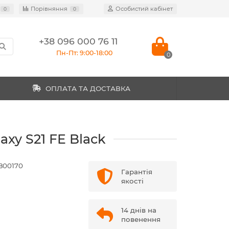
Порівняння
Особистий кабінет
0
0
+38 096 000 76 11
Пн-Пт: 9:00-18:00
0
ОПЛАТА ТА ДОСТАВКА
xy S21 FE Black
800170
Гарантія
якості
14 днів на
повенення