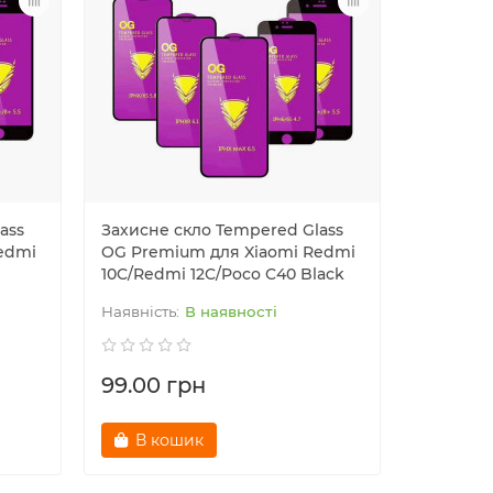
ass
Захисне скло Tempered Glass
Захисне 
edmi
OG Premium для Xiaomi Redmi
OG Prem
10C/Redmi 12C/Poco C40 Black
X4 GT Bl
В наявності
99.00 грн
99.00 
В кошик
В к