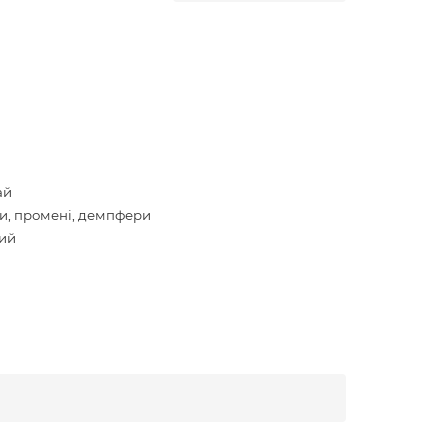
ай
и, промені, демпфери
ий