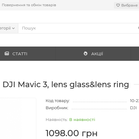
Повернення та обмін товарів
Вибране
егорії
СТАТТІ
АКЦІЇ
JI Mavic 3, lens glass&lens ring
Код товару:
10-
Виробник:
DJI
В наявності
1098.00 грн