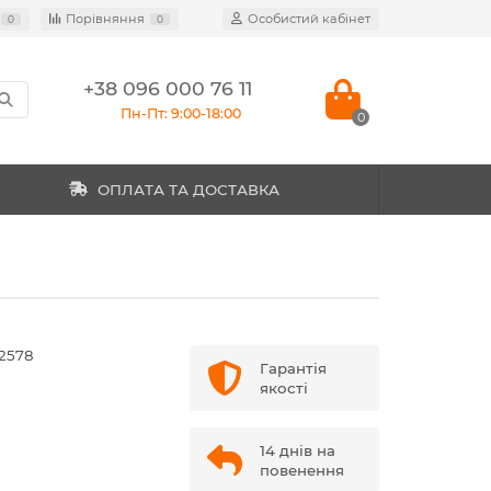
Порівняння
Особистий кабінет
0
0
+38 096 000 76 11
Пн-Пт: 9:00-18:00
0
ОПЛАТА ТА ДОСТАВКА
22578
Гарантія
якості
14 днів на
повенення