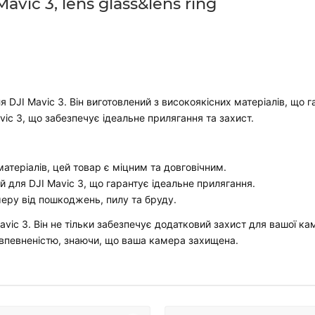
vic 3, lens glass&lens ring
 DJI Mavic 3. Він виготовлений з високоякісних матеріалів, що г
vic 3, що забезпечує ідеальне прилягання та захист.
матеріалів, цей товар є міцним та довговічним.
й для DJI Mavic 3, що гарантує ідеальне прилягання.
еру від пошкоджень, пилу та бруду.
avic 3. Він не тільки забезпечує додатковий захист для вашої ка
 впевненістю, знаючи, що ваша камера захищена.