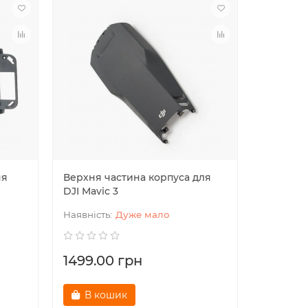
ня
Верхня частина корпуса для
Шлейф GP
DJI Mavic 3
GPS cabl
Дуже мало
1499.00 грн
601.00
В кошик
В к