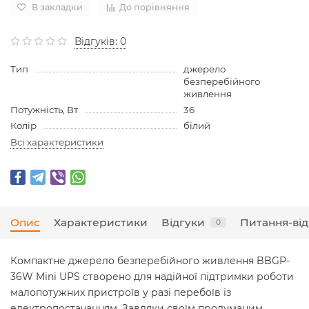
В закладки
До порівняння
Відгуків: 0
Тип
джерело
безперебійного
живлення
Потужність, Вт
36
Колір
білий
Всі характеристики
Опис
Характеристики
Відгуки
Питання-від
0
Компактне джерело безперебійного живлення BBGP-
36W Mini UPS створено для надійної підтримки роботи
малопотужних пристроїв у разі перебоїв із
електропостачанням. Завдяки своїм продуманим