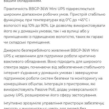
вашим обладнанням.
Практичність BBGP-36W Mini UPS підкреслюється
широким діапазоном робочих умов. Пристрій стабільно
функціонує при температурах від 0°C до +45°C і
вологості від 10% до 90%. Це дозволяє використовувати
його як у домашніх умовах, так і на вулиці або у
приміщеннях із підвищеною вологістю, таких як гаражі
чи складські приміщення.
Джерело безперебійного живлення BBGP-36W Mini
UPS є незамінним для підтримки роботи критично
важливого обладнання. Воно підходить для широкого
спектра задач, починаючи від забезпечення стабільного
інтернет-з'єднання у домашніх умовах і завершуючи
підтримкою роботи систем безпеки та моніторингу на
комерційних об'єктах. Інтеграція з пристроями, які
використовують Passive PoE, додає універсальності
цьому UPS, розширюючи його сферу застосування.
Інтуїтивно зрозуміле управління пристроєм забезпечує
легкість у використанні навіть для людей без