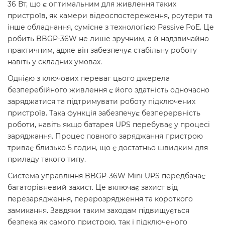
36 Вт, що є оптимальним для живлення таких
пристроїв, як камери відеоспостереження, роутери та
інше обладнання, сумісне з технологією Passive PoE. Це
робить BBGP-36W не лише зручним, а й надзвичайно
практичним, адже він забезпечує стабільну роботу
навіть у складних умовах.
Однією з ключових переваг цього джерела
безперебійного живлення є його здатність одночасно
заряджатися та підтримувати роботу підключених
пристроїв. Така функція забезпечує безперервність
роботи, навіть якщо батарея UPS перебуває у процесі
заряджання. Процес повного заряджання пристрою
триває близько 5 годин, що є достатньо швидким для
приладу такого типу.
Система управління BBGP-36W Mini UPS передбачає
багаторівневий захист. Це включає захист від
перезарядження, перерозрядження та короткого
замикання. Завдяки таким заходам підвищується
безпека як самого пристрою, так і підключеного