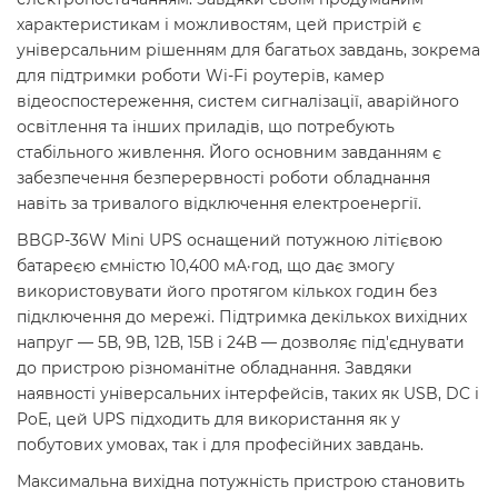
характеристикам і можливостям, цей пристрій є
універсальним рішенням для багатьох завдань, зокрема
для підтримки роботи Wi-Fi роутерів, камер
відеоспостереження, систем сигналізації, аварійного
освітлення та інших приладів, що потребують
стабільного живлення. Його основним завданням є
забезпечення безперервності роботи обладнання
навіть за тривалого відключення електроенергії.
BBGP-36W Mini UPS оснащений потужною літієвою
батареєю ємністю 10,400 мА·год, що дає змогу
використовувати його протягом кількох годин без
підключення до мережі. Підтримка декількох вихідних
напруг — 5В, 9В, 12В, 15В і 24В — дозволяє під'єднувати
до пристрою різноманітне обладнання. Завдяки
наявності універсальних інтерфейсів, таких як USB, DC і
PoE, цей UPS підходить для використання як у
побутових умовах, так і для професійних завдань.
Максимальна вихідна потужність пристрою становить