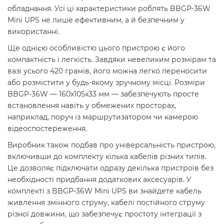
обладнання. Усі ці характеристики роблять BBGP-36W
Mini UPS не лише ефективним, а й безпечним у
використанні.
Ще однією особливістю цього пристрою є його
компактність і легкість. Завдяки невеликим розмірам та
вазі усього 420 грамів, його можна легко переносити
або розмістити у будь-якому зручному місці. Розміри
BBGP-36W — 160x105x33 мм — забезпечують просте
встановлення навіть у обмежених просторах,
наприклад, поруч із маршрутизатором чи камерою
відеоспостереження.
Виробник також подбав про універсальність пристрою,
включивши до комплекту кілька кабелів різних типів.
Це дозволяє підключати одразу декілька пристроїв без
необхідності придбання додаткових аксесуарів. У
комплекті з BBGP-36W Mini UPS ви знайдете кабель
живлення змінного струму, кабелі постійного струму
різної довжини, що забезпечує простоту інтеграції з