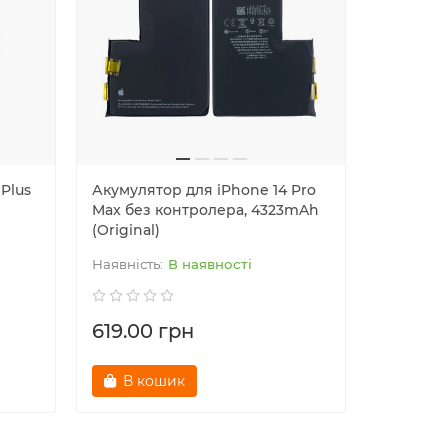
Plus
Акумулятор для iPhone 14 Pro
Акумулят
Max без контролера, 4323mAh
без кон
(Original)
(Original
В наявності
619.00 грн
639.00
В кошик
В к