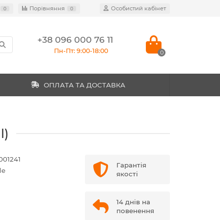
Порівняння
Особистий кабінет
0
0
+38 096 000 76 11
Пн-Пт: 9:00-18:00
0
ОПЛАТА ТА ДОСТАВКА
l)
001241
Гарантія
le
якості
14 днів на
повенення