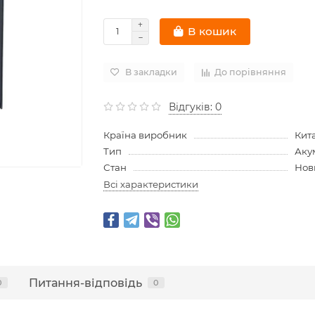
В кошик
В закладки
До порівняння
Відгуків: 0
Країна виробник
Кит
Тип
Аку
Стан
Нов
Всі характеристики
Питання-відповідь
0
0