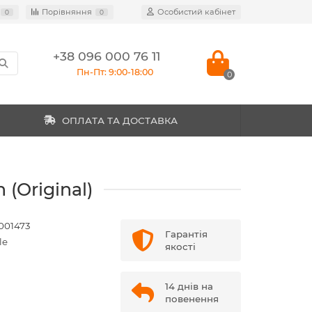
Порівняння
Особистий кабінет
0
0
+38 096 000 76 11
Пн-Пт: 9:00-18:00
0
ОПЛАТА ТА ДОСТАВКА
(Original)
001473
Гарантія
le
якості
14 днів на
повенення