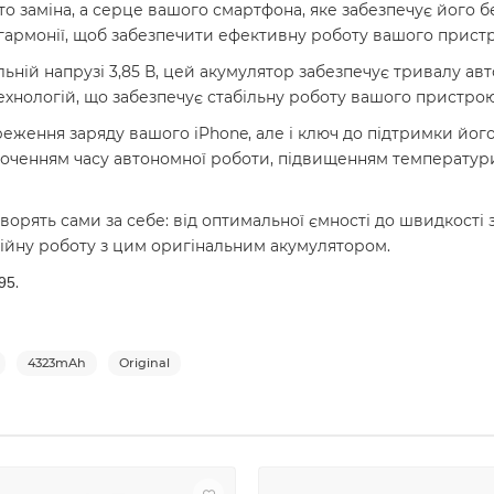
то заміна, а серце вашого смартфона, яке забезпечує його б
 гармонії, щоб забезпечити ефективну роботу вашого прист
льній напрузі 3,85 В, цей акумулятор забезпечує тривалу ав
хнологій, що забезпечує стабільну роботу вашого пристрою
реження заряду вашого iPhone, але і ключ до підтримки йог
ороченням часу автономної роботи, підвищенням температу
ворять сами за себе: від оптимальної ємності до швидкості 
ійну роботу з цим оригінальним акумулятором.
.
95
4323mAh
Original