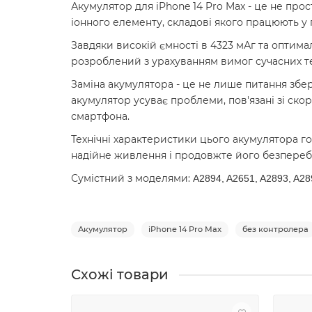
Акумулятор для iPhone 14 Pro Max - це не прос
іонного елементу, складові якого працюють у
Завдяки високій ємності в 4323 мАг та оптима
розроблений з урахуванням вимог сучасних те
Заміна акумулятора - це не лише питання збе
акумулятор усуває проблеми, пов'язані зі ск
смартфона.
Технічні характеристики цього акумулятора го
надійне живлення і продовжте його безпереб
Сумістний з моделями:
A2894, A2651, A2893, A28
Акумулятор
iPhone 14 Pro Max
без контролера
Схожі товари