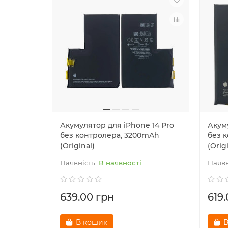
Акумулятор для iPhone 14 Pro
Акуму
без контролера, 3200mAh
без 
(Original)
(Orig
В наявності
639.00 грн
619
В кошик
В