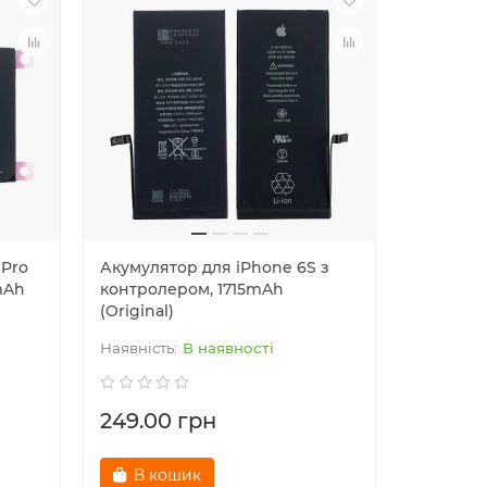
 Pro
Акумулятор для iPhone 6S з
Акумулят
mAh
контролером, 1715mAh
з контр
(Original)
(Original
В наявності
249.00 грн
329.00
В кошик
В к