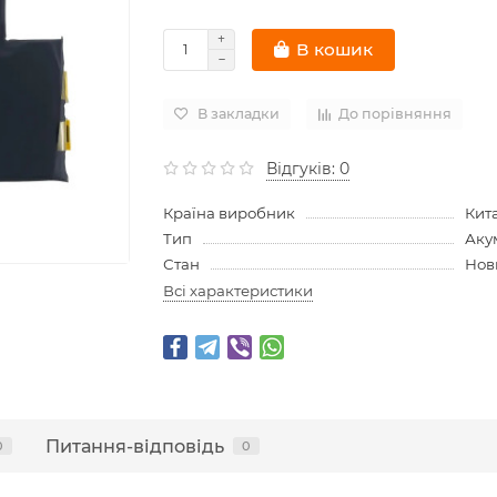
В кошик
В закладки
До порівняння
Відгуків: 0
Країна виробник
Кит
Тип
Аку
Стан
Нов
Всі характеристики
Питання-відповідь
0
0