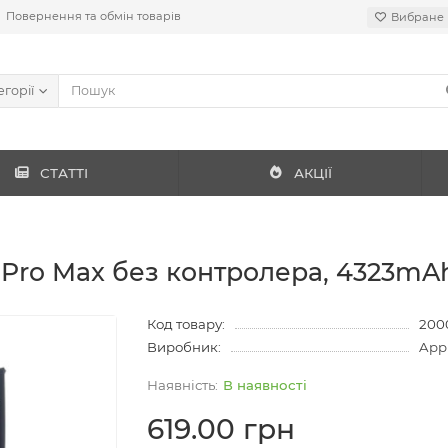
Повернення та обмін товарів
Вибране
егорії
СТАТТІ
АКЦІЇ
 Pro Max без контролера, 4323mAh 
Код товару:
200
Виробник:
App
В наявності
619.00 грн