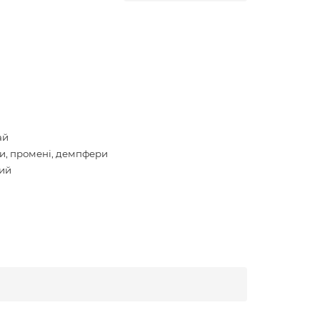
ай
и, промені, демпфери
ий