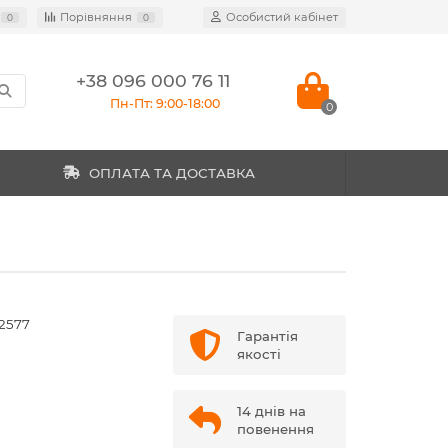
Порівняння
Особистий кабінет
0
0
+38 096 000 76 11
Пн-Пт: 9:00-18:00
0
ОПЛАТА ТА ДОСТАВКА
22577
Гарантія
якості
14 днів на
повенення