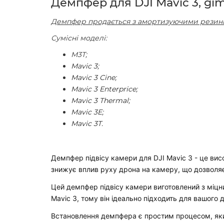
Демпфер для DJI Mavic 3, gi
Демпфер продається з амортизуючими резин
Сумісні моделі:
M3T;
Mavic 3;
Mavic 3 Cine;
Mavic 3 Enterprice;
Mavic 3 Thermal;
Mavic 3E;
Mavic 3T.
Демпфер підвісу камери для DJI Mavic 3 - це висо
знижує вплив руху дрона на камеру, що дозволяє о
Цей демпфер підвісу камери виготовлений з міцних
Mavic 3, тому він ідеально підходить для вашого 
Встановлення демпфера є простим процесом, який