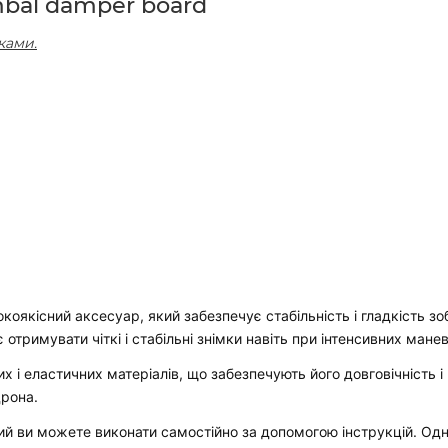
mbal damper board
ками.
коякісний аксесуар, який забезпечує стабільність і гладкість зо
тримувати чіткі і стабільні знімки навіть при інтенсивних мане
 і еластичних матеріалів, що забезпечують його довговічність і 
дрона.
 ви можете виконати самостійно за допомогою інструкцій. Одн