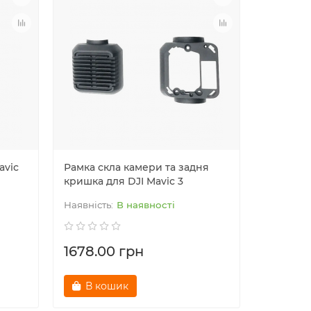
avic
Рамка скла камери та задня
Верхня 
кришка для DJI Mavic 3
DJI Mavic
В наявності
1678.00 грн
1499.0
В кошик
В к