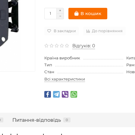
В кошик
В закладки
До порівняння
Відгуків: 0
Країна виробник
Кит
Тип
Рам
Стан
Нов
Всі характеристики
Питання-відповідь
0
0